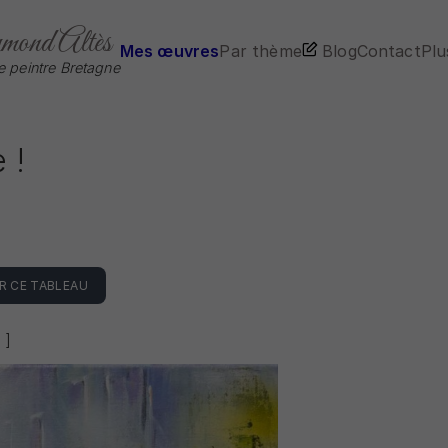
ond Altès
Mes œuvres
Par thème
Blog
Contact
Plus
te peintre Bretagne
 !
R CE TABLEAU
 ]