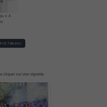
eau « A
cm
R CE TABLEAU
de cliquer sur une vignette.