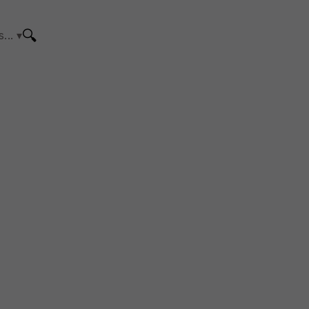
🔍
... ▾